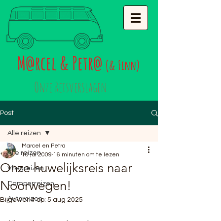
M
rcel & Petr
@
@
(& Finn)
Onze Reisverslagen
Post
Alle reizen
Marcel en Petra
Alle reizen
10 jul 2009
16 minuten om te lezen
Onze huwelijksreis naar
Vliegreizen
Noorwegen!
Camperreizen
Autoreizen
Bijgewerkt op:
5 aug 2025