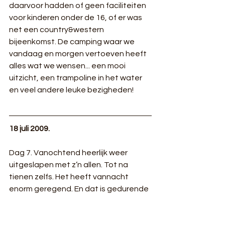
daarvoor hadden of geen faciliteiten 
voor kinderen onder de 16, of er was 
net een country&western 
bijeenkomst. De camping waar we 
vandaag en morgen vertoeven heeft 
alles wat we wensen... een mooi 
uitzicht, een trampoline in het water 
en veel andere leuke bezigheden!
18 juli 2009.
Dag 7. Vanochtend heerlijk weer 
uitgeslapen met z’n allen. Tot na 
tienen zelfs. Het heeft vannacht 
enorm geregend. En dat is gedurende 
de dag niet echt beter geworden. We 
hebben dan ook de gehele dag in de 