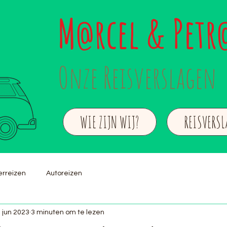
M
rcel & Petr
@
Onze Reisverslagen
WIE ZIJN WIJ?
REISVERS
rreizen
Autoreizen
 jun 2023
3 minuten om te lezen