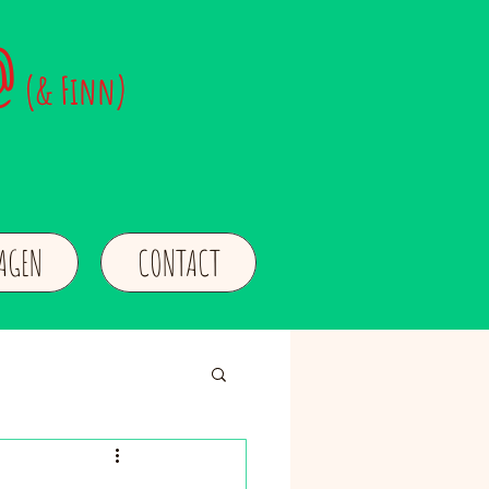
@
(& Finn)
LAGEN
CONTACT