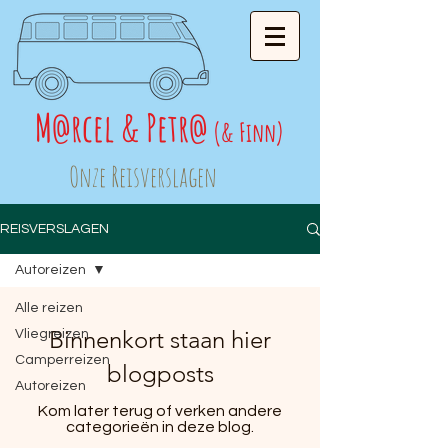
M
rcel & Petr
@
@
(& Finn)
Onze Reisverslagen
REISVERSLAGEN
Autoreizen
Alle reizen
Binnenkort staan hier
Vliegreizen
Camperreizen
blogposts
Autoreizen
Kom later terug of verken andere
categorieën in deze blog.