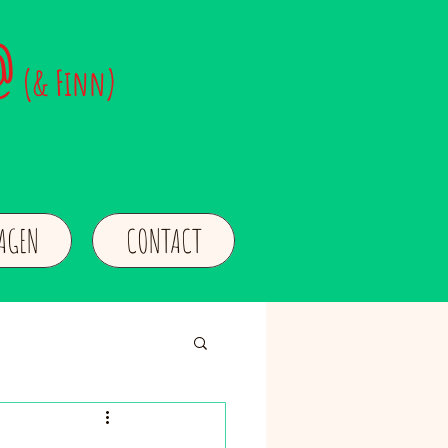
@
(& Finn)
LAGEN
CONTACT