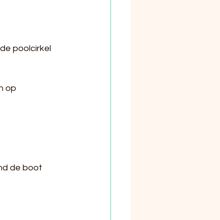
de poolcirkel 
n op 
nd de boot 