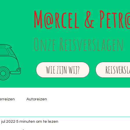
M
rcel & Petr
@
Onze Reisverslagen
WIE ZIJN WIJ?
REISVERS
rreizen
Autoreizen
 jul 2022
5 minuten om te lezen