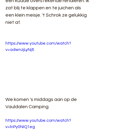
een kudde overstekende rendieren. Ik 
zat blij te klappen en te juichen als 
een klein meisje. 't Schrok ze gelukkig 
niet af.
https://www.youtube.com/watch?
v=adwnzjLyNj8
We komen 's middags aan op de 
Vauldalen Camping.  
https://www.youtube.com/watch?
v=lnPy0NIQ1eg