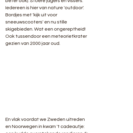
beter ook). Stoere jagers en vissers. 
Iedereen is hier van nature 'outdoor'. 
Bordjes met 'kijk uit voor 
sneeuwscooters' en nu stille 
skigebieden. Wat een ongereptheid! 
Ook tussendoor een meteorietkrater 
gezien van 2000 jaar oud. 
En vlak voordat we Zweden uitreden 
en Noorwegen in kwam 't cadeautje: 