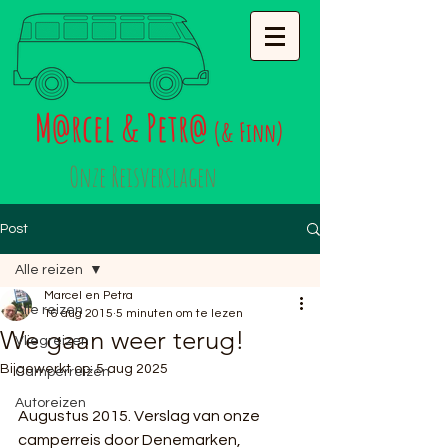
M
rcel & Petr
@
@
(& Finn)
Onze Reisverslagen
Post
Alle reizen
Marcel en Petra
Alle reizen
16 aug 2015
5 minuten om te lezen
We gaan weer terug!
Vliegreizen
Bijgewerkt op:
5 aug 2025
Camperreizen
Autoreizen
Augustus 2015. Verslag van onze 
camperreis door Denemarken, 