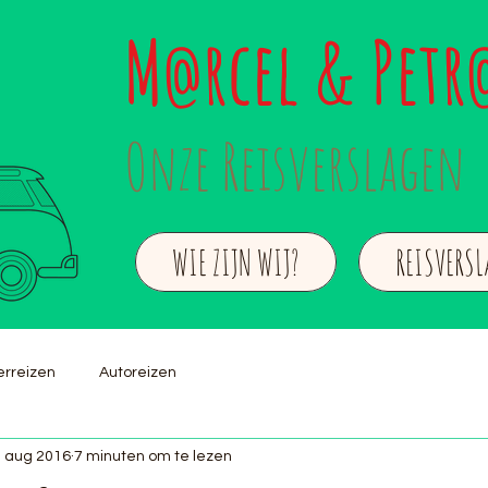
M
rcel & Petr
@
Onze Reisverslagen
WIE ZIJN WIJ?
REISVERS
rreizen
Autoreizen
 aug 2016
7 minuten om te lezen