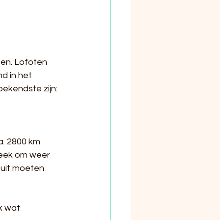
en. Lofoten 
d in het 
ekendste zijn: 
. 2800 km 
week om weer 
 uit moeten 
k wat 