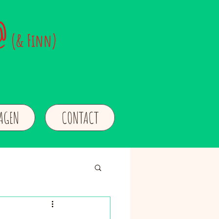
@
(& Finn)
LAGEN
CONTACT