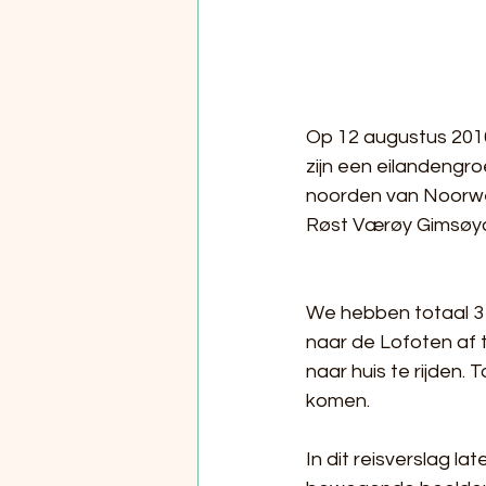
Op 12 augustus 2016
zijn een eilandengr
noorden van Noorweg
Røst Værøy Gimsøy
We hebben totaal 3 
naar de Lofoten af 
naar huis te rijden.
komen.
In dit reisverslag la