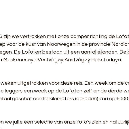
 zijn we vertrokken met onze camper richting de Lofot
oep voor de kust van Noorwegen in de provincie Nordlan
en. De Lofoten bestaan uit een aantal eilanden. De b
a Moskenesøya Vestvågøy Austvågøy Flakstadøya.
weken uitgetrokken voor deze reis. Een week om de ca
te leggen, een week op de Lofoten zelf en de derde 
 Totaal geschat aantal kilometers (gereden) zou op 6000
ten we jullie een selectie van onze foto's zien en natuurlij