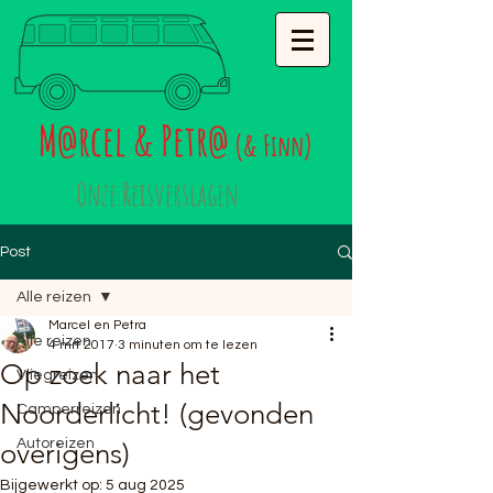
M
rcel & Petr
@
@
(& Finn)
Onze Reisverslagen
Post
Alle reizen
Marcel en Petra
Alle reizen
4 mrt 2017
3 minuten om te lezen
Op zoek naar het
Vliegreizen
Noorderlicht! (gevonden
Camperreizen
Autoreizen
overigens)
Bijgewerkt op:
5 aug 2025