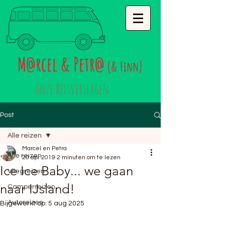
M
rcel & Petr
@
@
(& Finn)
Onze Reisverslagen
Post
Alle reizen
Marcel en Petra
Alle reizen
20 apr 2019
2 minuten om te lezen
Ice Ice Baby... we gaan
Vliegreizen
naar IJsland!
Camperreizen
Autoreizen
Bijgewerkt op:
5 aug 2025